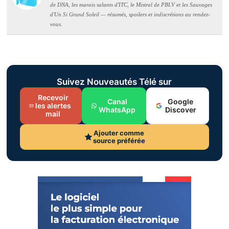
de DNA, les marais salants d'ITC, le Mistral de PBLV et les Sauvages
d'Un Si Grand Soleil — résumés, spoilers et indiscrétions au rendez-
vous.
Suivez Nouveautés Télé sur
Recevoir
Canal
Google
les alertes
WhatsApp
Discover
mail
Ajouter comme
source préférée