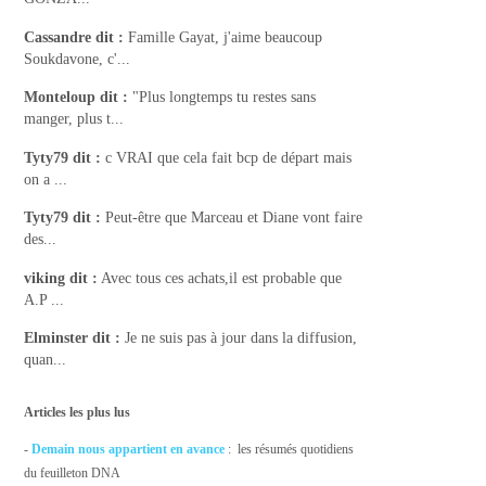
Cassandre
dit :
Famille Gayat, j'aime beaucoup
Soukdavone, c'...
Monteloup
dit :
"Plus longtemps tu restes sans
manger, plus t...
Tyty79
dit :
c VRAI que cela fait bcp de départ mais
on a ...
Tyty79
dit :
Peut-être que Marceau et Diane vont faire
des...
viking
dit :
Avec tous ces achats,il est probable que
A.P ...
Elminster
dit :
Je ne suis pas à jour dans la diffusion,
quan...
Articles les plus lus
-
Demain nous appartient en avance
: les résumés quotidiens
du feuilleton DNA