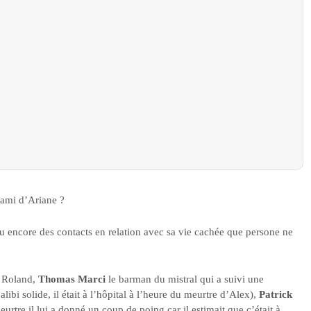
 ami d’Ariane ?
 ou encore des contacts en relation avec sa vie cachée que persone ne
e Roland,
Thomas Marci
le barman du mistral qui a suivi une
alibi solide, il était à l’hôpital à l’heure du meurtre d’Alex),
Patrick
eurtre il lui a donné un coup de poing car il estimait que c’était à