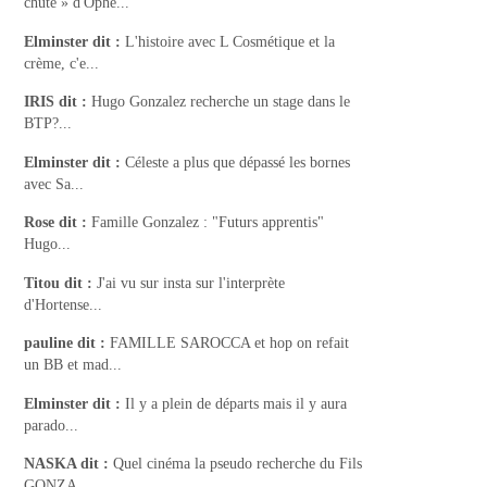
chute » d'Ophé...
Elminster
dit :
L'histoire avec L Cosmétique et la
crème, c'e...
IRIS
dit :
Hugo Gonzalez recherche un stage dans le
BTP?...
Elminster
dit :
Céleste a plus que dépassé les bornes
avec Sa...
Rose
dit :
Famille Gonzalez : "Futurs apprentis"
Hugo...
Titou
dit :
J'ai vu sur insta sur l'interprète
d'Hortense...
pauline
dit :
FAMILLE SAROCCA et hop on refait
un BB et mad...
Elminster
dit :
Il y a plein de départs mais il y aura
parado...
NASKA
dit :
Quel cinéma la pseudo recherche du Fils
GONZA...