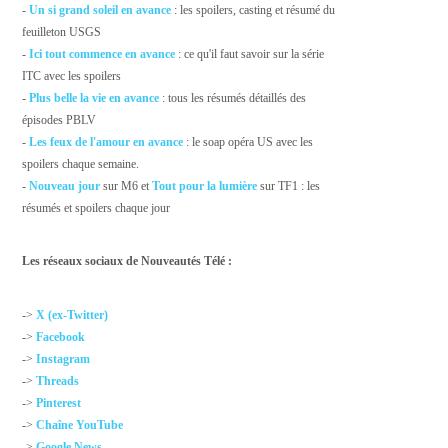
-
Un si grand soleil en avance
: les spoilers, casting et résumé du
feuilleton USGS
-
Ici tout commence en avance
: ce qu'il faut savoir sur la série
ITC avec les spoilers
-
Plus belle la vie en avance
: tous les résumés détaillés des
épisodes PBLV
-
Les feux de l'amour en avance
: le soap opéra US avec les
spoilers chaque semaine.
-
Nouveau jour
sur M6 et
Tout pour la lumière
sur TF1 : les
résumés et spoilers chaque jour
Les réseaux sociaux de Nouveautés Télé :
->
X (ex-Twitter)
->
Facebook
->
Instagram
->
Threads
->
Pinterest
->
Chaîne YouTube
->
Google News