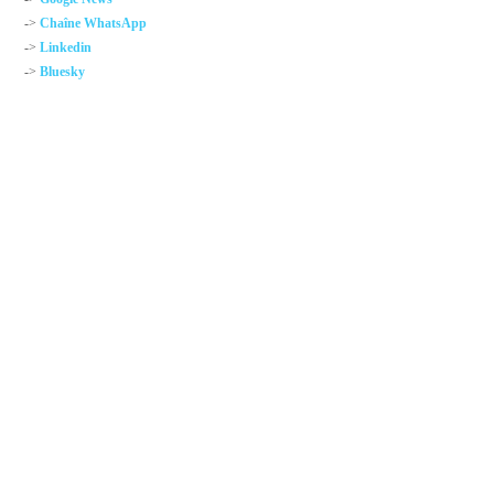
->
Chaîne WhatsApp
->
Linkedin
->
Bluesky