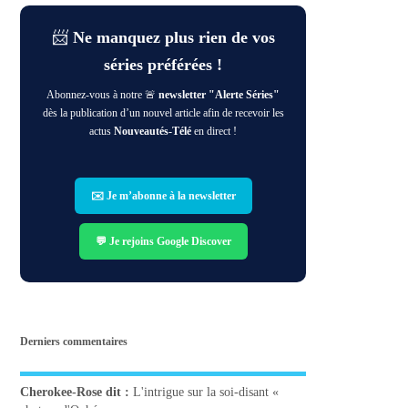
📨
Ne manquez plus rien de vos
séries préférées !
Abonnez-vous à notre 🚨
newsletter "Alerte Séries"
dès la publication d’un nouvel article afin de recevoir les
actus
Nouveautés-Télé
en direct !
✉️ Je m’abonne à la newsletter
💬 Je rejoins Google Discover
Derniers commentaires
Cherokee-Rose
dit :
L'intrigue sur la soi-disant «