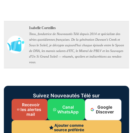
Isabelle Corteilles
Titou, fondatrice de Nouveautés Télé depuis 2014 et spécialiste des
séries quotidiennes françaises. De la génération Dawson's Creek et
Sous le Soleil, je décrypte aujourd'hui chaque épisode entre le Spoon
de DNA, les marais salants d'ITC, le Mistral de PBLV et les Sauvages
d'Un Si Grand Soleil — résumés, spoilers et indiscrétions au rendez-
vous.
Suivez Nouveautés Télé sur
Recevoir
Canal
Google
les alertes
WhatsApp
Discover
mail
Ajouter comme
source préférée