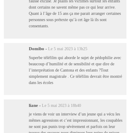
fausse excuse. Je plains les victimes surtout les enfants
dont certains ne savent même pas ce qui leur arrive.
Quant à l’âge de 15 ans ça me parait arranger certaines
personnes sous prétexte qu’à cet âge là ils sont
consentants.
Domibo
-
Le 5 mai 2023 à 13h25
Superbe téléfilm qui aborde le sujet de pédophilie avec
beaucoup d’humilité et de sensibilité et que dire de
l’interprétation de Cantona et des enfants ?Tout
simplement magistrale . Ce téléfilm devrait être montré
dans les écoles
liane
-
Le 5 mai 2023 à 18h40
je viens de voir un interview d’un jeune qui a vécu les
mêmes agressions et c’est impressionnant, les coupables
ne sont pas punis trop sévèrement et parfois on leur
trouve des excuses pour diminuer leur peine de prison.