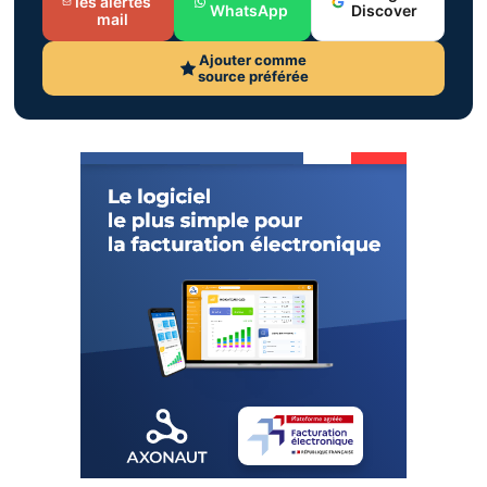
les alertes
WhatsApp
Discover
mail
Ajouter comme
source préférée