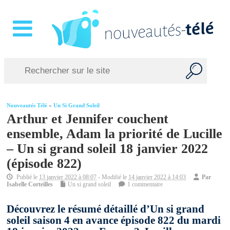
Nouveautés Télé
»
Un Si Grand Soleil
Arthur et Jennifer couchent
ensemble, Adam la priorité de Lucille
– Un si grand soleil 18 janvier 2022
(épisode 822)
Publié le
13 janvier 2022 à 08:07
- Modifié le
14 janvier 2022 à 14:03
Par
Isabelle Corteilles
Un si grand soleil
1 commentaire
Découvrez le résumé détaillé d’Un si grand
soleil saison 4 en avance épisode 822 du mardi