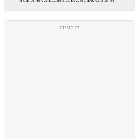
Akim pense que Lucille a un nouveau mec dans sa vie
PUBLICITÉ