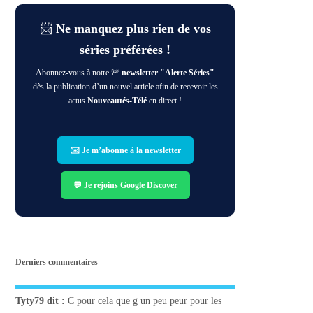
📨
Ne manquez plus rien de vos
séries préférées !
Abonnez-vous à notre 🚨
newsletter "Alerte Séries"
dès la publication d’un nouvel article afin de recevoir les
actus
Nouveautés-Télé
en direct !
✉️ Je m’abonne à la newsletter
💬 Je rejoins Google Discover
Derniers commentaires
Tyty79
dit :
C pour cela que g un peu peur pour les