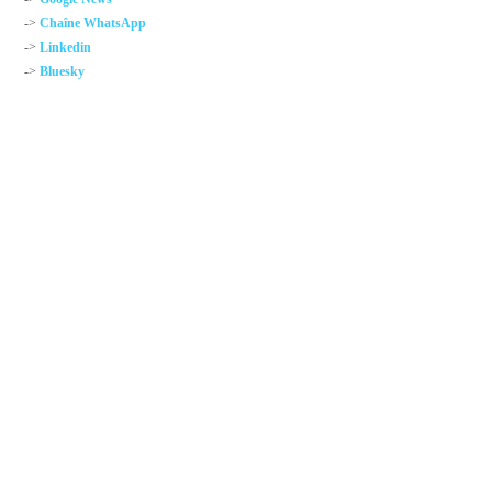
->
Chaîne WhatsApp
->
Linkedin
->
Bluesky