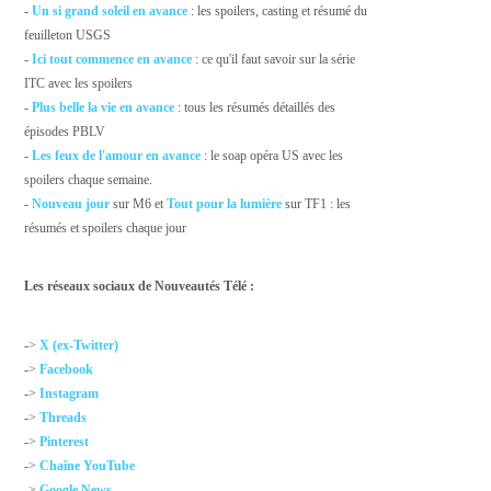
-
Un si grand soleil en avance
: les spoilers, casting et résumé du
feuilleton USGS
-
Ici tout commence en avance
: ce qu'il faut savoir sur la série
ITC avec les spoilers
-
Plus belle la vie en avance
: tous les résumés détaillés des
épisodes PBLV
-
Les feux de l'amour en avance
: le soap opéra US avec les
spoilers chaque semaine.
-
Nouveau jour
sur M6 et
Tout pour la lumière
sur TF1 : les
résumés et spoilers chaque jour
Les réseaux sociaux de Nouveautés Télé :
->
X (ex-Twitter)
->
Facebook
->
Instagram
->
Threads
->
Pinterest
->
Chaîne YouTube
->
Google News