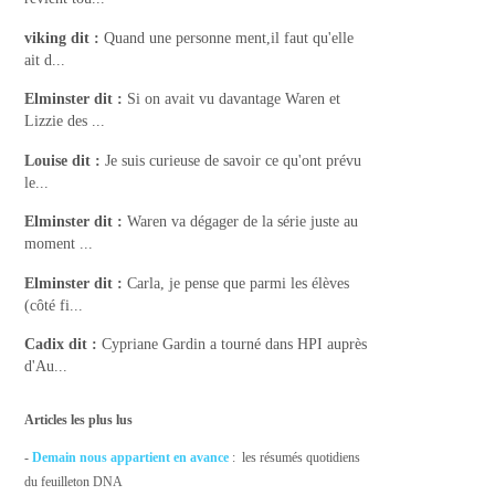
viking
dit :
Quand une personne ment,il faut qu'elle
ait d...
Elminster
dit :
Si on avait vu davantage Waren et
Lizzie des ...
Louise
dit :
Je suis curieuse de savoir ce qu'ont prévu
le...
Elminster
dit :
Waren va dégager de la série juste au
moment ...
Elminster
dit :
Carla, je pense que parmi les élèves
(côté fi...
Cadix
dit :
Cypriane Gardin a tourné dans HPI auprès
d'Au...
Articles les plus lus
-
Demain nous appartient en avance
: les résumés quotidiens
du feuilleton DNA