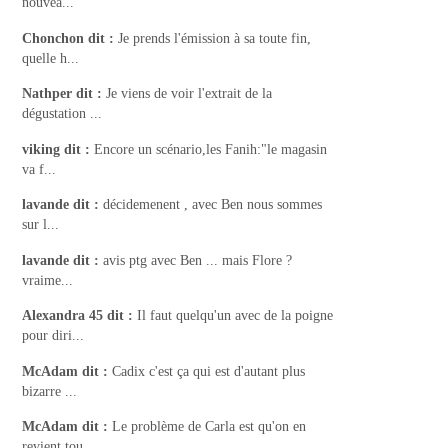
nouvea...
Chonchon
dit :
Je prends l'émission à sa toute fin,
quelle h...
Nathper
dit :
Je viens de voir l'extrait de la
dégustation ...
viking
dit :
Encore un scénario,les Fanih:"le magasin
va f...
lavande
dit :
décidemenent , avec Ben nous sommes
sur l...
lavande
dit :
avis ptg avec Ben ... mais Flore ?
vraime...
Alexandra 45
dit :
Il faut quelqu'un avec de la poigne
pour diri...
McAdam
dit :
Cadix c'est ça qui est d'autant plus
bizarre ...
McAdam
dit :
Le problème de Carla est qu'on en
revient tou...