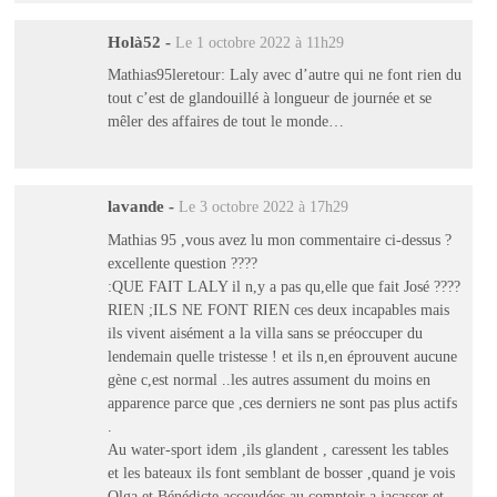
Holà52
-
Le 1 octobre 2022 à 11h29
Mathias95leretour: Laly avec d’autre qui ne font rien du
tout c’est de glandouillé à longueur de journée et se
mêler des affaires de tout le monde…
lavande
-
Le 3 octobre 2022 à 17h29
Mathias 95 ,vous avez lu mon commentaire ci-dessus ?
excellente question ????
:QUE FAIT LALY il n,y a pas qu,elle que fait José ????
RIEN ;ILS NE FONT RIEN ces deux incapables mais
ils vivent aisément a la villa sans se préoccuper du
lendemain quelle tristesse ! et ils n,en éprouvent aucune
gène c,est normal ..les autres assument du moins en
apparence parce que ,ces derniers ne sont pas plus actifs
.
Au water-sport idem ,ils glandent , caressent les tables
et les bateaux ils font semblant de bosser ,quand je vois
Olga et Bénédicte accoudées au comptoir a jacasser et