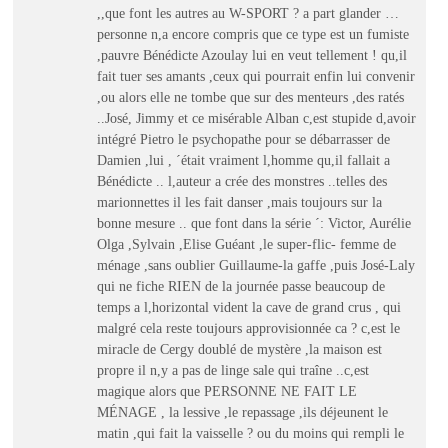
,,que font les autres au W-SPORT ? a part glander …
personne n,a encore compris que ce type est un fumiste
,pauvre Bénédicte Azoulay lui en veut tellement ! qu,il
fait tuer ses amants ,ceux qui pourrait enfin lui convenir
,ou alors elle ne tombe que sur des menteurs ,des ratés
..José, Jimmy et ce misérable Alban c,est stupide d,avoir
intégré Pietro le psychopathe pour se débarrasser de
Damien ,lui , ´était vraiment l,homme qu,il fallait a
Bénédicte .. l,auteur a crée des monstres ..telles des
marionnettes il les fait danser ,mais toujours sur la
bonne mesure .. que font dans la série ´: Victor, Aurélie
Olga ,Sylvain ,Elise Guéant ,le super-flic- femme de
ménage ,sans oublier Guillaume-la gaffe ,puis José-Laly
qui ne fiche RIEN de la journée passe beaucoup de
temps a l,horizontal vident la cave de grand crus , qui
malgré cela reste toujours approvisionnée ca ? c,est le
miracle de Cergy doublé de mystère ,la maison est
propre il n,y a pas de linge sale qui traîne ..c,est
magique alors que PERSONNE NE FAIT LE
MÉNAGE , la lessive ,le repassage ,ils déjeunent le
matin ,qui fait la vaisselle ? ou du moins qui rempli le