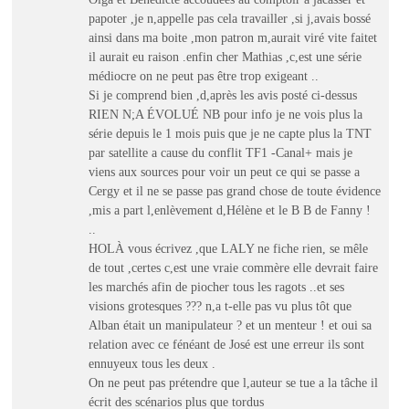
papoter ,je n,appelle pas cela travailler ,si j,avais bossé
ainsi dans ma boite ,mon patron m,aurait viré vite faitet
il aurait eu raison .enfin cher Mathias ,c,est une série
médiocre on ne peut pas être trop exigeant ..
Si je comprend bien ,d,après les avis posté ci-dessus
RIEN N;A ÉVOLUÉ NB pour info je ne vois plus la
série depuis le 1 mois puis que je ne capte plus la TNT
par satellite a cause du conflit TF1 -Canal+ mais je
viens aux sources pour voir un peut ce qui se passe a
Cergy et il ne se passe pas grand chose de toute évidence
,mis a part l,enlèvement d,Hélène et le B B de Fanny !
..
HOLÀ vous écrivez ,que LALY ne fiche rien, se mêle
de tout ,certes c,est une vraie commère elle devrait faire
les marchés afin de piocher tous les ragots ..et ses
visions grotesques ??? n,a t-elle pas vu plus tôt que
Alban était un manipulateur ? et un menteur ! et oui sa
relation avec ce fénéant de José est une erreur ils sont
ennuyeux tous les deux .
On ne peut pas prétendre que l,auteur se tue a la tâche il
écrit des scénarios plus que tordus