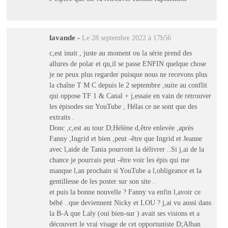
lavande
-
Le 28 septembre 2022 à 17h56
c,est inuit , juste au moment ou la série prend des
allures de polar et qu,il se passe ENFIN quelque chose
je ne peux plus regarder puisque nous ne recevons plus
la chaîne T M C depuis le 2 septembre ,suite au conflit
qui oppose TF 1 & Canal + j,essaie en vain de retrouver
les épisodes sur YouTube , Hélas ce ne sont que des
extraits .
Donc ,c,est au tour D;Hélène d,être enlevée ,après
Fanny ,Ingrid et bien ,peut -être que Ingrid et Jeanne
avec l,aide de Tania pourront la délivrer ..Si j,ai de la
chance je pourrais peut -être voir les épis qui me
manque l,an prochain si YouTube a l,obligeance et la
gentillesse de les poster sur son site .
et puis la bonne nouvelle ? Fanny va enfin l,avoir ce
bébé ..que deviennent Nicky et LOU ? j,ai vu aussi dans
la B-A que Laly (oui bien-sur ) avait ses visions et a
découvert le vrai visage de cet opportuniste D;Alban