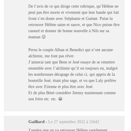
De l’avis de ce qui dirige cette rubrique, qu’Hélène ne
peut pas être morte et vivement que leur bande qui fait
front s’en doute avec Stéphanie et Guéant. Puise la
retrouver Hélène saine et sauve, et que Nico puisse être
rassuré et donner de bonne nouvelle à Nils sur sa
maman 😉
Perso le couple Alban et Benedict qui n’ont aucune
alchimie, me font pas rêver.
J’aimerai tant que Bene et José essaye de se remettre
ensemble avec l’alchimie qu’il on toujours eu, malgré
les nombreuses dérapage de celui ci, qui appris de la
bouteille José, étant plus sage, et vu que Laly préfère
être avec Etienne et plus être avec José.
Et de plus Béné considère Jimmy maintenant comme
son frère etc. etc. 😀
Gaillard
-
Le 27 septembre 2022 à 11h42
J’espère que on va retrouver Hélène rapidement