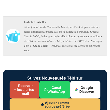
Isabelle Corteilles
Titou, fondatrice de Nouveautés Télé depuis 2014 et spécialiste des
séries quotidiennes françaises. De la génération Dawson's Creek et
Sous le Soleil, je décrypte aujourd'hui chaque épisode entre le Spoon
de DNA, les marais salants d'ITC, le Mistral de PBLV et les Sauvages
d'Un Si Grand Soleil — résumés, spoilers et indiscrétions au rendez-
vous.
Suivez Nouveautés Télé sur
Recevoir
Canal
Google
les alertes
WhatsApp
Discover
mail
Ajouter comme
source préférée