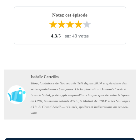
Notez cet épisode
★
★
★
★
★
4,3
/5
· sur 43 votes
Isabelle Corteilles
Titou, fondatrice de Nouveautés Télé depuis 2014 et spécialiste des
séries quotidiennes françaises. De la génération Dawson's Creek et
Sous le Soleil, je décrypte aujourd'hui chaque épisode entre le Spoon
de DNA, les marais salants d'ITC, le Mistral de PBLV et les Sauvages
d'Un Si Grand Soleil — résumés, spoilers et indiscrétions au rendez-
vous.