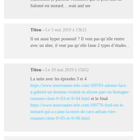
Salomé est motard….wait and see
Titou
-
Le 5 mai 2019 à 13h22
Il est aussi hyper possessif ? Il veut pas qu’elle rentre
avec un uber, il veut pas qu’elle fasse 2 types d’études…
Titou
-
Le 10 mai 2019 à 15h52
La suite avec les épisodes 3 et 4
https://www.nouveautes-tele.com/109703-salome-face-
a-gabriel-un-homme-violent-et-alyzee-part-en-bretagne-
resumes-clem-9×03-et-9×04.html
et le final
https://www.nouveautes-tele.com/109776-fred-est-le-
motard-qui-a-cause-la-mort-de-caro-adrian-vire-
resumes-clem-9×05-et-9×06.html