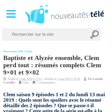
Nouveautés Télé
»
Clem
Baptiste et Alyzée ensemble, Clem
perd tout : résumés complets Clem
9×01 et 9×02
Publié le
3 mai 2019 à 15:53
- Modifié le
3 mai 2019 à 16:39
Par
Isabelle
Corteilles
Clem
7 commentaires
Clem saison 9 épisodes 1 et 2 du lundi 13 mai
2019 : Quels sont les spoilers avec le résumé
détaillé des 2 épisodes ? Que se passe-t-il
vraiment ? Cette suite de la série est-elle à la