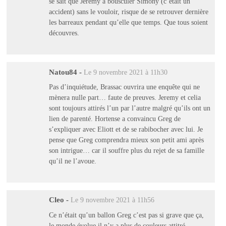
se sait que Jérémy à bousculer Simony (c’était un
accident) sans le vouloir, risque de se retrouver dernière
les barreaux pendant qu’elle que temps. Que tous soient
découvres.
Natou84
-
Le 9 novembre 2021 à 11h30
Pas d’inquiétude, Brassac ouvrira une enquête qui ne
mènera nulle part… faute de preuves. Jeremy et celia
sont toujours attirés l’un par l’autre malgré qu’ils ont un
lien de parenté. Hortense a convaincu Greg de
s’expliquer avec Eliott et de se rabibocher avec lui. Je
pense que Greg comprendra mieux son petit ami après
son intrigue… car il souffre plus du rejet de sa famille
qu’il ne l’avoue.
Cleo
-
Le 9 novembre 2021 à 11h56
Ce n’était qu’un ballon Greg c’est pas si grave que ça,
le monde évolue il n’y a plus de couleurs attitré