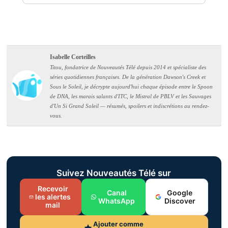
Isabelle Corteilles
Titou, fondatrice de Nouveautés Télé depuis 2014 et spécialiste des
séries quotidiennes françaises. De la génération Dawson's Creek et
Sous le Soleil, je décrypte aujourd'hui chaque épisode entre le Spoon
de DNA, les marais salants d'ITC, le Mistral de PBLV et les Sauvages
d'Un Si Grand Soleil — résumés, spoilers et indiscrétions au rendez-
vous.
Suivez Nouveautés Télé sur
Recevoir
Canal
Google
les alertes
WhatsApp
Discover
mail
Ajouter comme