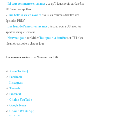
-
Ici tout commence en avance
: ce qu'il faut savoir sur la série
ITC avec les spoilers
-
Plus belle la vie en avance
: tous les résumés détaillés des
épisodes PBLV
-
Les feux de l'amour en avance
: le soap opéra US avec les
spoilers chaque semaine.
-
Nouveau jour
sur M6 et
Tout pour la lumière
sur TF1 : les
résumés et spoilers chaque jour
Les réseaux sociaux de Nouveautés Télé :
->
X (ex-Twitter)
->
Facebook
->
Instagram
->
Threads
->
Pinterest
->
Chaîne YouTube
->
Google News
->
Chaîne WhatsApp