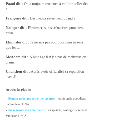
Paaul
dit :
On a toujours tendance à vouloir coller des
é...
Françoise
dit :
Les inédits reviennent quand ?...
Nathper
dit :
Elminster, si les scénaristes pouvaient
aussi...
Elminster
dit :
Je ne sais pas pourquoi mais je sens
que les ...
McAdam
dit :
À leur âge il n'y a pas de maîtresse ou
d'ama...
Chonchon
dit :
Après avoir officialisé sa séparation
avec Jé...
Articles les plus lus
-
Demain nous appartient en avance
: les résumés quotidiens
du feuilleton DNA
-
Un si grand soleil en avance
: les spoilers, casting et résumé du
feuilleton USGS