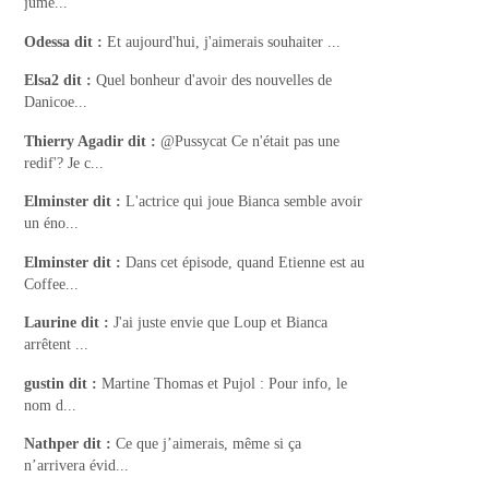
jume...
Odessa
dit :
Et aujourd'hui, j'aimerais souhaiter ...
Elsa2
dit :
Quel bonheur d'avoir des nouvelles de
Danicoe...
Thierry Agadir
dit :
@Pussycat Ce n'était pas une
redif'? Je c...
Elminster
dit :
L'actrice qui joue Bianca semble avoir
un éno...
Elminster
dit :
Dans cet épisode, quand Etienne est au
Coffee...
Laurine
dit :
J'ai juste envie que Loup et Bianca
arrêtent ...
gustin
dit :
Martine Thomas et Pujol : Pour info, le
nom d...
Nathper
dit :
Ce que j’aimerais, même si ça
n’arrivera évid...