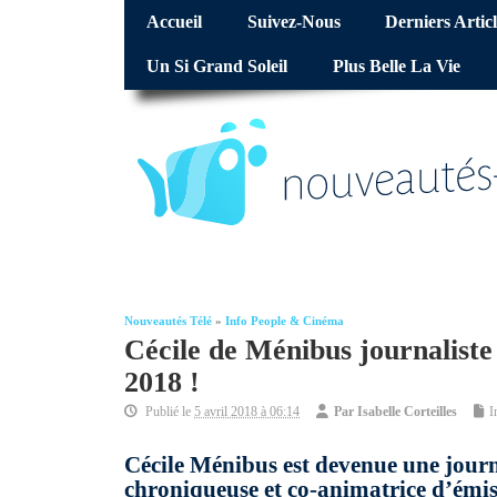
Accueil
Suivez-Nous
Derniers Articl
Un Si Grand Soleil
Plus Belle La Vie
Nouveautés Télé
»
Info People & Cinéma
Cécile de Ménibus journaliste 
2018 !
Publié le
5 avril 2018 à 06:14
Par
Isabelle Corteilles
I
Cécile Ménibus est devenue une journa
chroniqueuse et co-animatrice d’émiss