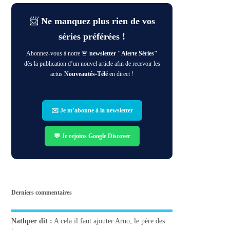
📨
Ne manquez plus rien de vos
séries préférées !
Abonnez-vous à notre 🚨
newsletter "Alerte Séries"
dès la publication d’un nouvel article afin de recevoir les
actus
Nouveautés-Télé
en direct !
✉️ Je m’abonne à la newsletter
💬 Je rejoins Google Discover
Derniers commentaires
Nathper
dit :
A cela il faut ajouter Arno; le père des