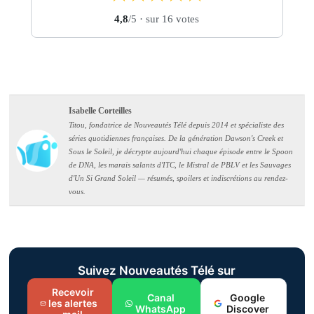
4,8
/5
· sur 16 votes
Isabelle Corteilles
Titou, fondatrice de Nouveautés Télé depuis 2014 et spécialiste des
séries quotidiennes françaises. De la génération Dawson's Creek et
Sous le Soleil, je décrypte aujourd'hui chaque épisode entre le Spoon
de DNA, les marais salants d'ITC, le Mistral de PBLV et les Sauvages
d'Un Si Grand Soleil — résumés, spoilers et indiscrétions au rendez-
vous.
Suivez Nouveautés Télé sur
Recevoir
Canal
Google
les alertes
WhatsApp
Discover