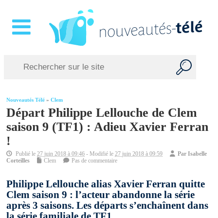
Nouveautés Télé
»
Clem
Départ Philippe Lellouche de Clem
saison 9 (TF1) : Adieu Xavier Ferran
!
Publié le
27 juin 2018 à 09:46
- Modifié le
27 juin 2018 à 09:59
Par
Isabelle
Corteilles
Clem
Pas de commentaire
Philippe Lellouche alias Xavier Ferran quitte
Clem saison 9 : l’acteur abandonne la série
après 3 saisons. Les départs s’enchaînent dans
la série familiale de TF1.