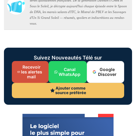
séries quotidiennes françaises. De la génération Dawson's Creek et
Sous le Soleil, je décrypte aujourd'hui chaque épisode entre le Spoon
de DNA, les marais salants d'ITC, le Mistral de PBLV et les Sauvages
d'Un Si Grand Soleil — résumés, spoilers et indiscrétions au rendez-
vous.
Suivez Nouveautés Télé sur
Recevoir
Canal
Google
les alertes
WhatsApp
Discover
mail
Ajouter comme
source préférée