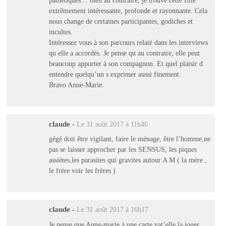
pathétiques… bien au contraire, je trouve cette fille
extrêmement intéressante, profonde et rayonnante. Cela
nous change de certaines participantes, godiches et
incultes.
Intéressez vous à son parcours relaté dans les interviews
qu elle a accordés. Je pense qu au contraire, elle peut
beaucoup apporter à son compagnon. Et quel plaisir d
entendre quelqu’un s exprimer aussi finement.
Bravo Anne-Marie.
claude
-
Le 31 août 2017 à 11h46
gégé doit être vigilant, faire le ménage, être l’homme,ne
pas se laisser approcher par les SENSUS, les piques
assiètes,les parasites qui gravites autour A M ( la mère ,
le frère voir les frères )
claude
-
Le 31 août 2017 à 16h17
Je pense que Anne-marie à une carte vat’elle la jouer