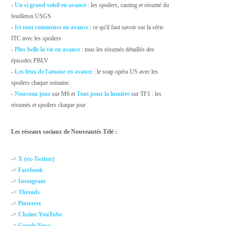
-
Un si grand soleil en avance
: les spoilers, casting et résumé du
feuilleton USGS
-
Ici tout commence en avance
: ce qu'il faut savoir sur la série
ITC avec les spoilers
-
Plus belle la vie en avance
: tous les résumés détaillés des
épisodes PBLV
-
Les feux de l'amour en avance
: le soap opéra US avec les
spoilers chaque semaine.
-
Nouveau jour
sur M6 et
Tout pour la lumière
sur TF1 : les
résumés et spoilers chaque jour
Les réseaux sociaux de Nouveautés Télé :
->
X (ex-Twitter)
->
Facebook
->
Instagram
->
Threads
->
Pinterest
->
Chaîne YouTube
->
Google News