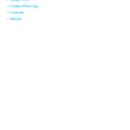
->
Chaîne WhatsApp
->
Linkedin
->
Bluesky