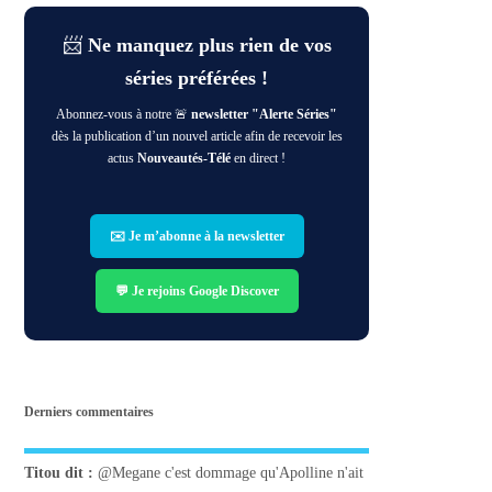
📨
Ne manquez plus rien de vos
séries préférées !
Abonnez-vous à notre 🚨
newsletter "Alerte Séries"
dès la publication d’un nouvel article afin de recevoir les
actus
Nouveautés-Télé
en direct !
✉️ Je m’abonne à la newsletter
💬 Je rejoins Google Discover
Derniers commentaires
Titou
dit :
@Megane c'est dommage qu'Apolline n'ait