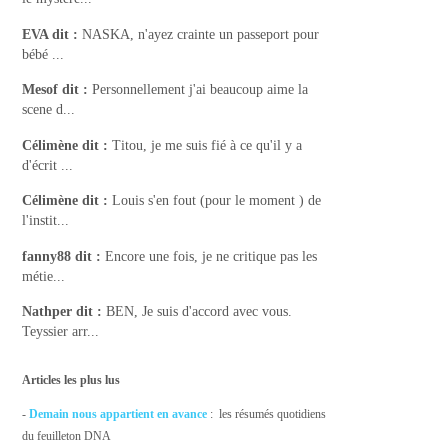
EVA
dit :
NASKA, n'ayez crainte un passeport pour
bébé ...
Mesof
dit :
Personnellement j'ai beaucoup aime la
scene d...
Célimène
dit :
Titou, je me suis fié à ce qu'il y a
d'écrit ...
Célimène
dit :
Louis s'en fout (pour le moment ) de
l'instit...
fanny88
dit :
Encore une fois, je ne critique pas les
métie...
Nathper
dit :
BEN, Je suis d'accord avec vous.
Teyssier arr...
Articles les plus lus
-
Demain nous appartient en avance
: les résumés quotidiens
du feuilleton DNA