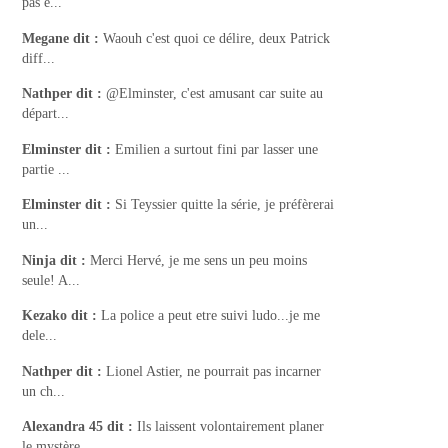
pas e...
Megane
dit :
Waouh c'est quoi ce délire, deux Patrick
diff...
Nathper
dit :
@Elminster, c'est amusant car suite au
départ...
Elminster
dit :
Emilien a surtout fini par lasser une
partie ...
Elminster
dit :
Si Teyssier quitte la série, je préfèrerai
un...
Ninja
dit :
Merci Hervé, je me sens un peu moins
seule! A...
Kezako
dit :
La police a peut etre suivi ludo...je me
dele...
Nathper
dit :
Lionel Astier, ne pourrait pas incarner
un ch...
Alexandra 45
dit :
Ils laissent volontairement planer
le mystère...