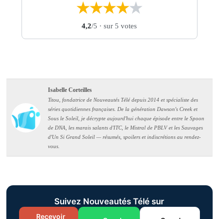
★
★
★
★
★
4,2
/5
· sur 5 votes
Isabelle Corteilles
Titou, fondatrice de Nouveautés Télé depuis 2014 et spécialiste des
séries quotidiennes françaises. De la génération Dawson's Creek et
Sous le Soleil, je décrypte aujourd'hui chaque épisode entre le Spoon
de DNA, les marais salants d'ITC, le Mistral de PBLV et les Sauvages
d'Un Si Grand Soleil — résumés, spoilers et indiscrétions au rendez-
vous.
Suivez Nouveautés Télé sur
Recevoir