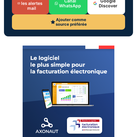
Canal
Google
les alertes
WhatsApp
Discover
mail
Ajouter comme
source préférée