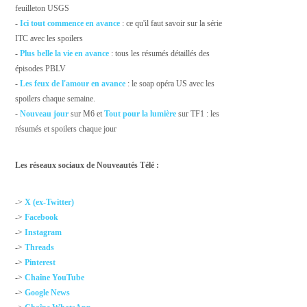
feuilleton USGS
-
Ici tout commence en avance
: ce qu'il faut savoir sur la série
ITC avec les spoilers
-
Plus belle la vie en avance
: tous les résumés détaillés des
épisodes PBLV
-
Les feux de l'amour en avance
: le soap opéra US avec les
spoilers chaque semaine.
-
Nouveau jour
sur M6 et
Tout pour la lumière
sur TF1 : les
résumés et spoilers chaque jour
Les réseaux sociaux de Nouveautés Télé :
->
X (ex-Twitter)
->
Facebook
->
Instagram
->
Threads
->
Pinterest
->
Chaîne YouTube
->
Google News