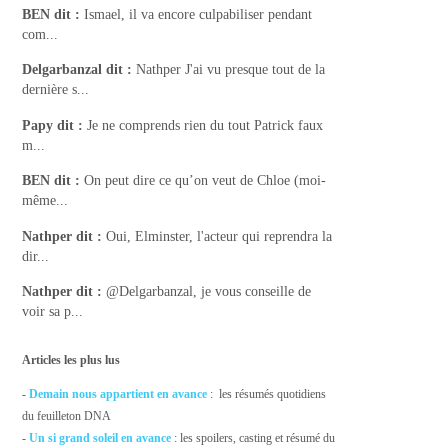
BEN
dit :
Ismael, il va encore culpabiliser pendant
com...
Delgarbanzal
dit :
Nathper J'ai vu presque tout de la
dernière s...
Papy
dit :
Je ne comprends rien du tout Patrick faux
m...
BEN
dit :
On peut dire ce qu’on veut de Chloe (moi-
même...
Nathper
dit :
Oui, Elminster, l'acteur qui reprendra la
dir...
Nathper
dit :
@Delgarbanzal, je vous conseille de
voir sa p...
Articles les plus lus
-
Demain nous appartient en avance
: les résumés quotidiens
du feuilleton DNA
-
Un si grand soleil en avance
: les spoilers, casting et résumé du