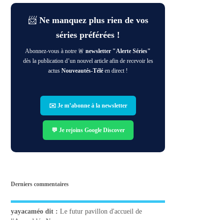
📨
Ne manquez plus rien de vos
séries préférées !
Abonnez-vous à notre 🚨
newsletter "Alerte Séries"
dès la publication d’un nouvel article afin de recevoir les
actus
Nouveautés-Télé
en direct !
✉️ Je m’abonne à la newsletter
💬 Je rejoins Google Discover
Derniers commentaires
yayacaméo
dit :
Le futur pavillon d'accueil de