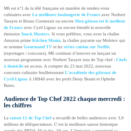
M6 est n°1 de la télé française en manière de rendez-vous
culinaires avec
La meilleure boulangerie de France
avec Norbert
Tarayre et Bruno Cormerais ou encore
Mon gâteau est le meilleur
de France
avec Cyril Lignac ou encore bientôt la nouvelle
émission
Snack Masters
. Si vous préférez, vous avez la chaîne
Amazon prime
Kitchen Mania
, la chaîne payante sur Molotov qui
se nomme
Gourmand TV
et les
séries cuisine sur Netflix
(reportages / concours). M6 continue d’innover en lançant un
nouveau programme avec Norbert Tarayre issu de Top chef :
Chefs
à domicile
en access. A compter du 23 mai 2022, nouveau
concours culinaire feuilletonnant
L’académie des gâteaux de
Cyril Lignac
à 18H40 avec les profs Desty Brami et Ophelie
Bares.
Audience de Top Chef 2022 chaque mercredi :
les chiffres
La
saison 12 de Top Chef
a recueilli de belles audiences avec 3,9
millions de téléspectateurs. C’est la meilleure saison historique
auprès des FRDA-50 et des -50 ans. L’émission a enregistré sa