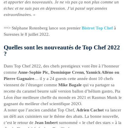
et apporter des nouveautés. Je ne vis pas ça non plus comme un
échec et ne suis pas en dépression. J’ai passé sept années
extraordinaires. »
==> Stéphane Rotenberg lance son premier
Bistrot Top Chef
à
Suresnes le 8 juillet 2022.
Quelles sont les nouveautés de Top Chef 2022
?
Dans Top Chef 2022, des chefs prestigieux vont être à l’honneur
comme
Anne-Sophie Pic, Dominique Crenn, Yannick Alléno ou
Pierre Gagnaire
… il y a 24 guests cette année dont 10 chefs
viennent de l’étranger comme
Mike Bagale
qui va partager sa
recette du caramel beurre salé version ballon d’hélium gastro, Pia
Léon élue meilleure cheffe du monde en 2021 et Rasmus Munk le
gagnant du meilleur chef scientifique 202O.
A noter que l’ancien candidat Top Chef,
Adrien Cachot
va lancer
un défi aux cuisiniers sur le thème des abats. La bonne nouvelle,
c’est le retour de
Jean Imbert
surnommé « le chef des stars » à la