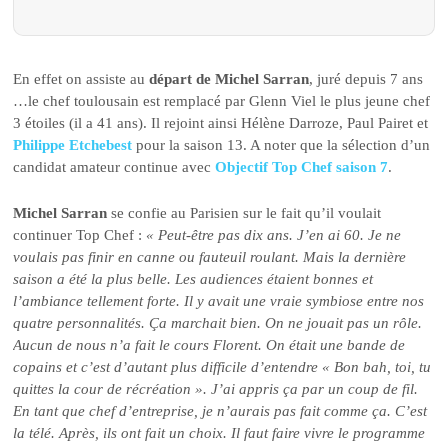
En effet on assiste au
départ de Michel Sarran
, juré depuis 7 ans
…le chef toulousain est remplacé par Glenn Viel le plus jeune chef
3 étoiles (il a 41 ans). Il rejoint ainsi Hélène Darroze, Paul Pairet et
Philippe Etchebest
pour la saison 13. A noter que la sélection d’un
candidat amateur continue avec
Objectif Top Chef saison 7
.
Michel Sarran
se confie au Parisien sur le fait qu’il voulait
continuer Top Chef :
« Peut-être pas dix ans. J’en ai 60. Je ne
voulais pas finir en canne ou fauteuil roulant. Mais la dernière
saison a été la plus belle. Les audiences étaient bonnes et
l’ambiance tellement forte. Il y avait une vraie symbiose entre nos
quatre personnalités. Ça marchait bien. On ne jouait pas un rôle.
Aucun de nous n’a fait le cours Florent. On était une bande de
copains et c’est d’autant plus difficile d’entendre « Bon bah, toi, tu
quittes la cour de récréation ». J’ai appris ça par un coup de fil.
En tant que chef d’entreprise, je n’aurais pas fait comme ça. C’est
la télé. Après, ils ont fait un choix. Il faut faire vivre le programme