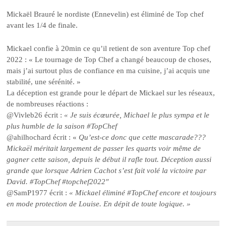
Mickaël Brauré le nordiste (Ennevelin) est éliminé de Top chef
avant les 1/4 de finale.
Mickael confie à 20min ce qu’il retient de son aventure Top chef
2022 : « Le tournage de Top Chef a changé beaucoup de choses,
mais j’ai surtout plus de confiance en ma cuisine, j’ai acquis une
stabilité, une sérénité. »
La déception est grande pour le départ de Mickael sur les réseaux,
de nombreuses réactions :
@Vivleb26 écrit :
« Je suis écœurée, Michael le plus sympa et le
plus humble de la saison #TopChef
@ahilhochard écrit : «
Qu’est-ce donc que cette mascarade???
Mickaël méritait largement de passer les quarts voir même de
gagner cette saison, depuis le début il rafle tout. Déception aussi
grande que lorsque Adrien Cachot s’est fait volé la victoire par
David. #TopChef #topchef2022″
@SamP1977 écrit :
« Mickael éliminé #TopChef encore et toujours
en mode protection de Louise. En dépit de toute logique. »