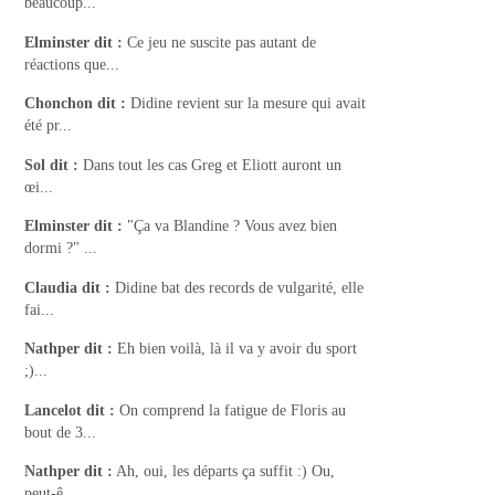
beaucoup...
Elminster
dit :
Ce jeu ne suscite pas autant de
réactions que...
Chonchon
dit :
Didine revient sur la mesure qui avait
été pr...
Sol
dit :
Dans tout les cas Greg et Eliott auront un
œi...
Elminster
dit :
"Ça va Blandine ? Vous avez bien
dormi ?" ...
Claudia
dit :
Didine bat des records de vulgarité, elle
fai...
Nathper
dit :
Eh bien voilà, là il va y avoir du sport
;)...
Lancelot
dit :
On comprend la fatigue de Floris au
bout de 3...
Nathper
dit :
Ah, oui, les départs ça suffit :) Ou,
peut-ê...