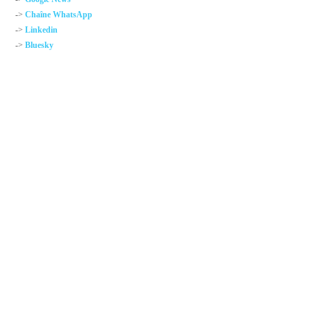
->
Chaîne WhatsApp
->
Linkedin
->
Bluesky