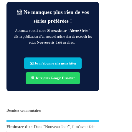
📨
Ne manquez plus rien de vos
séries préférées !
Abonnez-vous à notre 🚨
newsletter "Alerte Séries"
dès la publication d’un nouvel article afin de recevoir les
actus
Nouveautés-Télé
en direct !
✉️ Je m’abonne à la newsletter
💬 Je rejoins Google Discover
Derniers commentaires
Elminster
dit :
Dans "Nouveau Jour", il m'avait fait