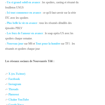
-
Un si grand soleil en avance
: les spoilers, casting et résumé du
feuilleton USGS
-
Ici tout commence en avance
: ce qu'il faut savoir sur la série
ITC avec les spoilers
-
Plus belle la vie en avance
: tous les résumés détaillés des
épisodes PBLV
-
Les feux de l'amour en avance
: le soap opéra US avec les
spoilers chaque semaine.
-
Nouveau jour
sur M6 et
Tout pour la lumière
sur TF1 : les
résumés et spoilers chaque jour
Les réseaux sociaux de Nouveautés Télé :
->
X (ex-Twitter)
->
Facebook
->
Instagram
->
Threads
->
Pinterest
->
Chaîne YouTube
->
Google News