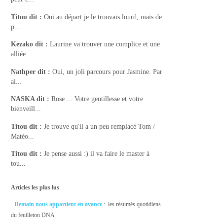
Titou
dit :
Oui au départ je le trouvais lourd, mais de
p...
Kezako
dit :
Laurine va trouver une complice et une
alliée...
Nathper
dit :
Oui, un joli parcours pour Jasmine. Par
ai...
NASKA
dit :
Rose ... Votre gentillesse et votre
bienveill...
Titou
dit :
Je trouve qu'il a un peu remplacé Tom /
Matéo...
Titou
dit :
Je pense aussi :) il va faire le master à
tou...
Articles les plus lus
-
Demain nous appartient en avance
: les résumés quotidiens
du feuilleton DNA