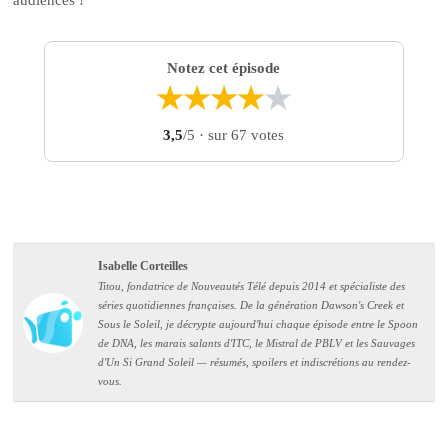
Notez cet épisode
★
★
★
★
★
3,5
/5
· sur 67 votes
Isabelle Corteilles
Titou, fondatrice de Nouveautés Télé depuis 2014 et spécialiste des
séries quotidiennes françaises. De la génération Dawson's Creek et
Sous le Soleil, je décrypte aujourd'hui chaque épisode entre le Spoon
de DNA, les marais salants d'ITC, le Mistral de PBLV et les Sauvages
d'Un Si Grand Soleil — résumés, spoilers et indiscrétions au rendez-
vous.