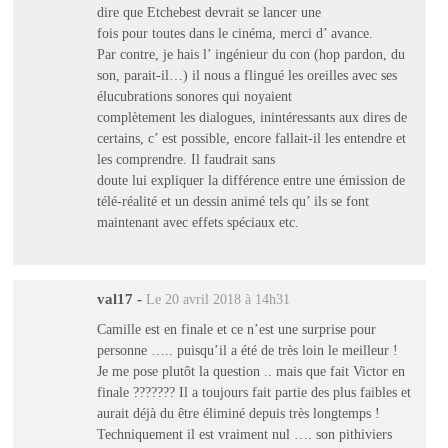
dire que Etchebest devrait se lancer une
fois pour toutes dans le cinéma, merci d’ avance.
Par contre, je hais l’ ingénieur du con (hop pardon, du
son, parait-il…) il nous a flingué les oreilles avec ses
élucubrations sonores qui noyaient
complètement les dialogues, inintéressants aux dires de
certains, c’ est possible, encore fallait-il les entendre et
les comprendre. Il faudrait sans
doute lui expliquer la différence entre une émission de
télé-réalité et un dessin animé tels qu’ ils se font
maintenant avec effets spéciaux etc.
val17
-
Le 20 avril 2018 à 14h31
Camille est en finale et ce n’est une surprise pour
personne ….. puisqu’il a été de très loin le meilleur !
Je me pose plutôt la question .. mais que fait Victor en
finale ??????? Il a toujours fait partie des plus faibles et
aurait déjà du être éliminé depuis très longtemps !
Techniquement il est vraiment nul …. son pithiviers