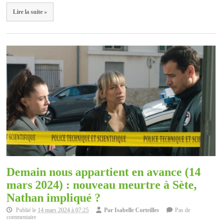
Lire la suite »
Demain nous appartient en avance (14
mars 2024) : nouveau meurtre à Sète,
Nathan impliqué ?
Publié le
14 mars 2024 à 07:25
Par
Isabelle Corteilles
Pas de
commentaire