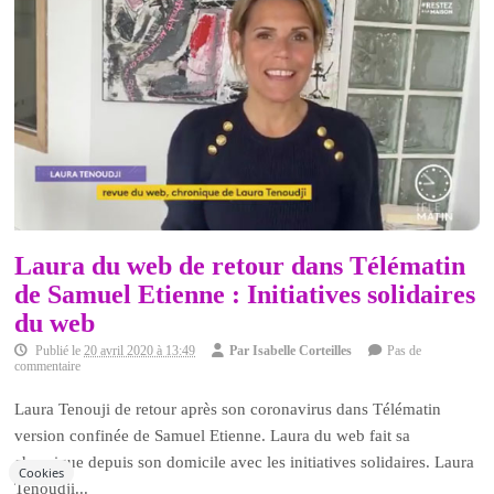
Laura du web de retour dans Télématin
de Samuel Etienne : Initiatives solidaires
du web
Publié le
20 avril 2020 à 13:49
Par
Isabelle Corteilles
Pas de
commentaire
Laura Tenouji de retour après son coronavirus dans Télématin
version confinée de Samuel Etienne. Laura du web fait sa
chronique depuis son domicile avec les initiatives solidaires. Laura
Cookies
Tenoudji...