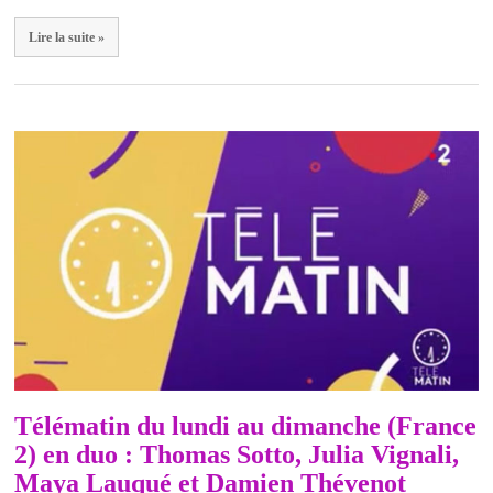
Lire la suite »
Télématin du lundi au dimanche (France
2) en duo : Thomas Sotto, Julia Vignali,
Maya Lauqué et Damien Thévenot