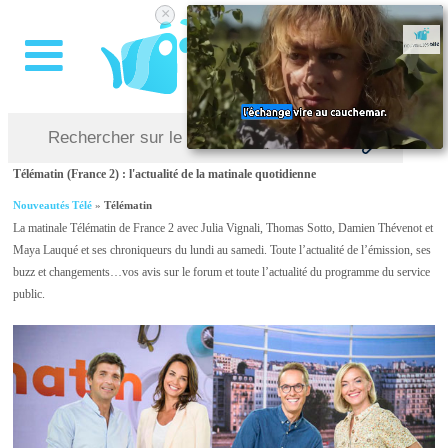
×
Télématin (France 2) : l'actualité de la matinale quotidienne
Nouveautés Télé
»
Télématin
La matinale Télématin de France 2 avec Julia Vignali, Thomas Sotto, Damien Thévenot et
Maya Lauqué et ses chroniqueurs du lundi au samedi. Toute l’actualité de l’émission, ses
buzz et changements…vos avis sur le forum et toute l’actualité du programme du service
public.