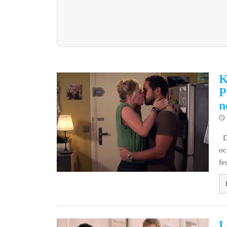
K
P
n
Dé
oc
fe
L