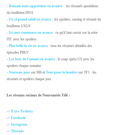
-
Demain nous appartient en avance
: les résumés quotidiens
du feuilleton DNA
-
Un si grand soleil en avance
: les spoilers, casting et résumé du
feuilleton USGS
-
Ici tout commence en avance
: ce qu'il faut savoir sur la série
ITC avec les spoilers
-
Plus belle la vie en avance
: tous les résumés détaillés des
épisodes PBLV
-
Les feux de l'amour en avance
: le soap opéra US avec les
spoilers chaque semaine.
-
Nouveau jour
sur M6 et
Tout pour la lumière
sur TF1 : les
résumés et spoilers chaque jour
Les réseaux sociaux de Nouveautés Télé :
->
X (ex-Twitter)
->
Facebook
->
Instagram
->
Threads