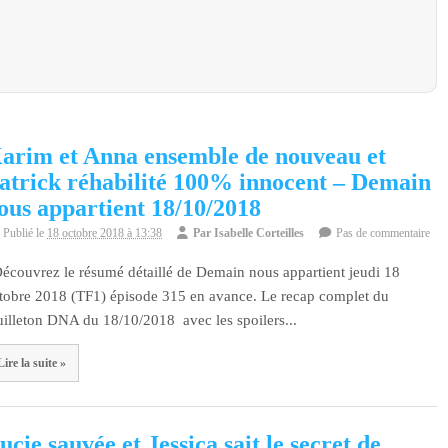
arim et Anna ensemble de nouveau et
atrick réhabilité 100% innocent – Demain
ous appartient 18/10/2018
Publié le
18 octobre 2018 à 13:38
Par
Isabelle Corteilles
Pas de commentaire
couvrez le résumé détaillé de Demain nous appartient jeudi 18
tobre 2018 (TF1) épisode 315 en avance. Le recap complet du
uilleton DNA du 18/10/2018 avec les spoilers...
Lire la suite »
ucie sauvée et Jessica sait le secret de