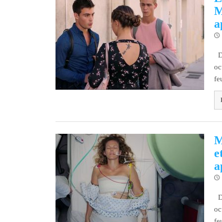
M
a
Dé
oc
fe
M
e
a
Dé
oc
fe