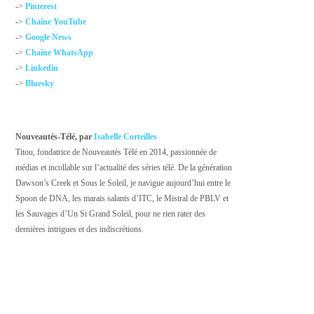
->
Pinterest
->
Chaîne YouTube
->
Google News
->
Chaîne WhatsApp
->
Linkedin
->
Bluesky
Nouveautés-Télé, par
Isabelle Corteilles
Titou, fondatrice de Nouveautés Télé en 2014, passionnée de
médias et incollable sur l’actualité des séries télé. De la génération
Dawson’s Creek et Sous le Soleil, je navigue aujourd’hui entre le
Spoon de DNA, les marais salants d’ITC, le Mistral de PBLV et
les Sauvages d’Un Si Grand Soleil, pour ne rien rater des
dernières intrigues et des indiscrétions.