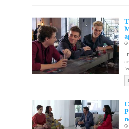
T
M
a
Dé
oc
fe
C
P
n