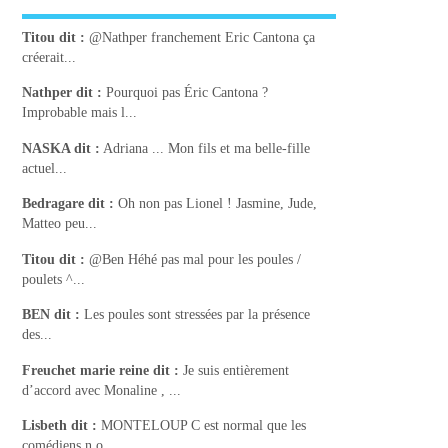
Titou
dit :
@Nathper franchement Eric Cantona ça
créerait...
Nathper
dit :
Pourquoi pas Éric Cantona ?
Improbable mais l...
NASKA
dit :
Adriana ... Mon fils et ma belle-fille
actuel...
Bedragare
dit :
Oh non pas Lionel ! Jasmine, Jude,
Matteo peu...
Titou
dit :
@Ben Héhé pas mal pour les poules /
poulets ^...
BEN
dit :
Les poules sont stressées par la présence
des...
Freuchet marie reine
dit :
Je suis entièrement
d’accord avec Monaline , ...
Lisbeth
dit :
MONTELOUP C est normal que les
comédiens n o...