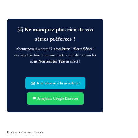
📨
Ne manquez plus rien de vos
séries préférées !
Abonnez-vous à notre 🚨
newsletter "Alerte Séries"
dès la publication d’un nouvel article afin de recevoir les
actus
Nouveautés-Télé
en direct !
✉️ Je m’abonne à la newsletter
💬 Je rejoins Google Discover
Derniers commentaires