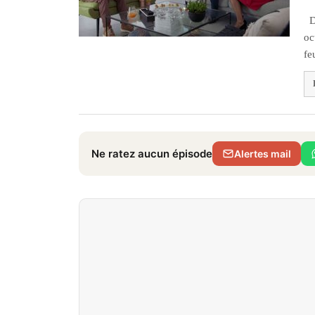
Dé
oc
fe
Ne ratez aucun épisode
Alertes mail