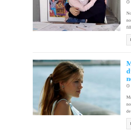
No
no
fi
M
d
n
Ma
no
de