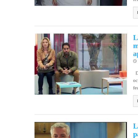
L
m
a
Dé
oc
fe
L
p