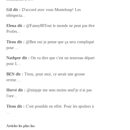
Gil
dit :
D'accord avec vous Monteloup! Les
téléspecta...
Elena
dit :
@Fanny88Tout le monde ne peut pas être
Profes...
Titou
dit :
@Ben oui je pense que ça sera compliqué
pour ...
Nathper
dit :
On va dire que c'est un nouveau départ
pour L...
BEN
dit :
Titou, pour moi, ce serait une grosse
erreur....
Hervé
dit :
@ninjaje me sens moins seul!je n'ai pas
l'ore...
Titou
dit :
C'est possible en effet. Pour les spoilers à
...
Articles les plus lus