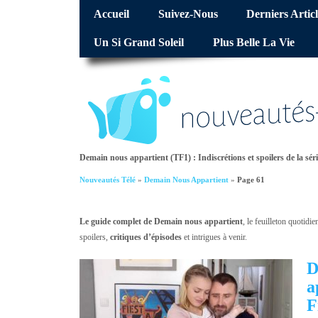
Accueil
Suivez-Nous
Derniers Articl
Un Si Grand Soleil
Plus Belle La Vie
Demain nous appartient (TF1) : Indiscrétions et spoilers de la séri
Nouveautés Télé
»
Demain Nous Appartient
»
Page 61
Le guide complet de Demain nous appartient
, le feuilleton quotidi
spoilers,
critiques d’épisodes
et intrigues à venir.
D
a
F