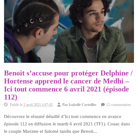
Benoit s’accuse pour protéger Delphine /
Hortense apprend le cancer de Medhi –
Ici tout commence 6 avril 2021 (épisode
112)
Publié le
3 avril 2021 à 07:42
Par
Isabelle Corteilles
12 commentaires
Découvrez le résumé détaillé d’Ici tout commence en avance
épisode 112 en diffusion le mardi 6 avril 2021 (TF1). Couac dans
le couple Maxime et Salomé tandis que Benoit...