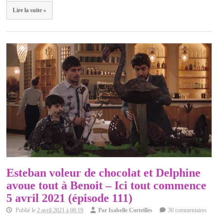
Lire la suite »
Esteban voleur de chocolat et Delphine
avoue tout à Benoit – Ici tout commence
5 avril 2021 (épisode 111)
Publié le
2 avril 2021 à 08:19
Par
Isabelle Corteilles
30 commentaires