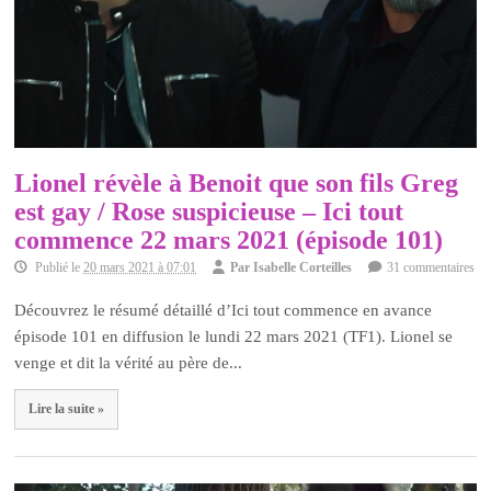
Lionel révèle à Benoit que son fils Greg
est gay / Rose suspicieuse – Ici tout
commence 22 mars 2021 (épisode 101)
Publié le
20 mars 2021 à 07:01
Par
Isabelle Corteilles
31 commentaires
Découvrez le résumé détaillé d’Ici tout commence en avance
épisode 101 en diffusion le lundi 22 mars 2021 (TF1). Lionel se
venge et dit la vérité au père de...
Lire la suite »