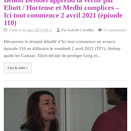
Benoit Delobel apprend la vérité par
Eliott / Hortense et Medhi complices –
Ici tout commence 2 avril 2021 (épisode
110)
Publié le
30 mars 2021 à 09:17
Par
Isabelle Corteilles
14 commentaires
Découvrez le résumé détaillé d’Ici tout commence en avance
épisode 110 en diffusion le vendredi 2 avril 2021 (TF1). Jérémy
quitte les Gaissac. Eliott décide de protéger Greg et...
Lire la suite »