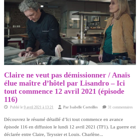
Claire ne veut pas démissionner / Anaïs
élue maître d’hôtel par Lisandro – Ici
tout commence 12 avril 2021 (épisode
116)
Publié le
9 avril 2021 à 13:21
Par
Isabelle Corteilles
31 commentaires
Découvrez le résumé détaillé d’Ici tout commence en avance
épisode 116 en diffusion le lundi 12 avril 2021 (TF1). La guerre est
déclarée entre Claire, Teyssier et Louis. Charlène...