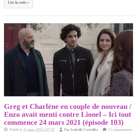
Lire la suite »
Greg et Charlène en couple de nouveau /
Enzo avait menti contre Lionel – Ici tout
commence 24 mars 2021 (épisode 103)
Publié le
21 mars 2021 à 07:47
Par
Isabelle Corteilles
15 commentaires