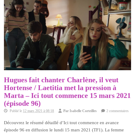
Hugues fait chanter Charlène, il veut
Hortense / Laetitia met la pression à
Marta – Ici tout commence 15 mars 2021
(épisode 96)
Publié le
12 mars 2021 à 08:18
Par
Isabelle Corteilles
2 commentaires
Découvrez le résumé détaillé d’Ici tout commence en avance
épisode 96 en diffusion le lundi 15 mars 2021 (TF1). La femme