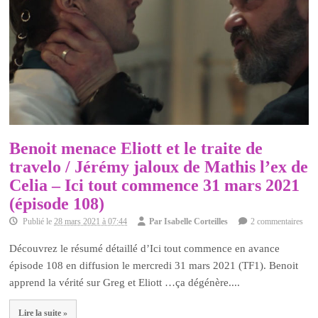
Benoit menace Eliott et le traite de
travelo / Jérémy jaloux de Mathis l’ex de
Celia – Ici tout commence 31 mars 2021
(épisode 108)
Publié le
28 mars 2021 à 07:44
Par
Isabelle Corteilles
2 commentaires
Découvrez le résumé détaillé d’Ici tout commence en avance
épisode 108 en diffusion le mercredi 31 mars 2021 (TF1). Benoit
apprend la vérité sur Greg et Eliott …ça dégénère....
Lire la suite »