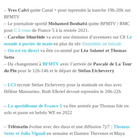
–
Yves Calvi
quitte Canal + pour reprendre la tranche 19h-20h sur
BFMTV
– Le journaliste sportif
Mohamed Bouhafsi
quitte BFMTV / RMC
pour
C à vous
de France 5 à la rentrée 2021.
–
Caroline Ithurbide
va avoir une émission d’aventures sur C8
Le
monde à portée de main
en plus du rdv
Ensemble on bricole
–
On est en direct
va être co-animé par
Léa Salamé et Thomas
Sotto
– Du changement à
BFMTV
avec l’arrivée de
Pascale de La Tour
du Pin
pour le 12h-14h et le départ de
Stéfan Etcheverry
–
LCI
recrute Stefan Etcheverry pour la matinale en duo avec
Hélène Mannarino. Ruth Elkrief devrait reprendre le 20h-22h
–
La quotidienne de France 5
va être animée par Thomas Isle en
solo et passe en hebdo WE en 2022
–
Télématin
évolue avec des duos et une diffusion 7j/7 :
Thomas
Sotto et Julia Vignali
en semaine et Damien Thevenot et Maya