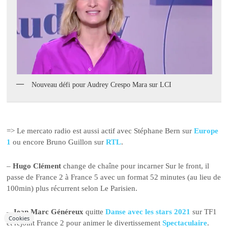
Nouveau défi pour Audrey Crespo Mara sur LCI
=> Le mercato radio est aussi actif avec Stéphane Bern sur
Europe
1
ou encore Bruno Guillon sur
RTL
.
–
Hugo Clément
change de chaîne pour incarner Sur le front, il
passe de France 2 à France 5 avec un format 52 minutes (au lieu de
100min) plus récurrent selon Le Parisien.
–
Jean Marc Généreux
quitte
Danse avec les stars 2021
sur TF1
Cookies
et rejoint France 2 pour animer le divertissement
Spectaculaire
.