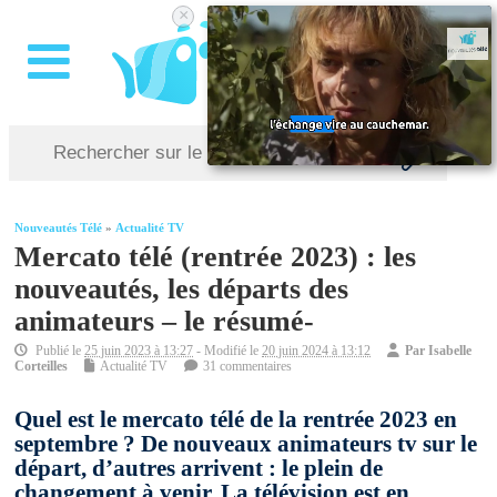
×
Nouveautés Télé
»
Actualité TV
Mercato télé (rentrée 2023) : les
nouveautés, les départs des
animateurs – le résumé-
Publié le
25 juin 2023 à 13:27
- Modifié le
20 juin 2024 à 13:12
Par
Isabelle
Corteilles
Actualité TV
31 commentaires
Quel est le mercato télé de la rentrée 2023 en
septembre ? De nouveaux animateurs tv sur le
départ, d’autres arrivent : le plein de
changement à venir. La télévision est en