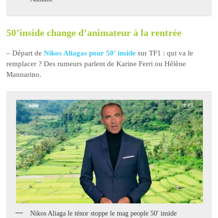
50’inside change d’animateur à la rentrée
– Départ de
Nikos Aliagas pour 50′ inside
sur TF1 : qui va le
remplacer ? Des rumeurs parlent de Karine Ferri ou Hélène
Mannarino.
Nikos Aliaga le ténor stoppe le mag people 50′ inside