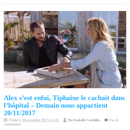
Alex s’est enfui, Tiphaine le cachait dans
l’hôpital – Demain nous appartient
20/11/2017
Publié le
20 novembre 2017 à 14:31
Par
Isabelle Corteilles
Pas de
commentaire